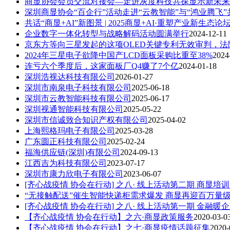
商显协会会员交流对接会—走进灰度科技共探显示新未来
深圳商显协会“百企行”活动走进“云教智能”与“鸿业腾飞
共话“商显+AI”新图景 | 2025商显+AI·重塑产业新生态
企业数字一体化转型与战略解码活动圆满举行
2024-12-11
京东方等向三星发起的这项OLED关键专利无效审判，法
2024年三星电子欲降中国产LCD面板采购比重至38%
2024
连亏六个季度后，这家面板厂Q4赚了7个亿
2024-01-18
深圳浩视达科技有限公司
2026-01-27
深圳市南泉电子科技有限公司
2025-06-18
深圳市云教智能科技有限公司
2025-06-17
深圳视通智能科技有限公司
2025-05-22
深圳市信诚致合知识产权有限公司
2025-04-02
上海熙格玛电子有限公司
2025-03-28
广东圆正科技有限公司
2025-02-24
福海供应链(深圳)有限公司
2024-09-13
江西吉为科技有限公司
2023-07-17
深圳市康力欣电子有限公司
2023-06-07
[齐心战疫情 协会在行动] 之八· 线上活动第二期 商显培
“无接触配送”催生智能快递柜需求爆发 商显再迎百万量
[齐心战疫情 协会在行动] 之八· 线上活动第一期 金融暖
【齐心战疫情 协会在行动】之六·商显政策服务
2020-03-0
【齐心战疫情 协会在行动】之七·商显疫情话题征集
2020-